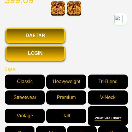
$99.09
`2
DAFTAR
LOGIN
Style
Classic
Heavyweight
Tri-Blend
Streetwear
Premium
V-Neck
Size
Vintage
Tall
View Size Chart